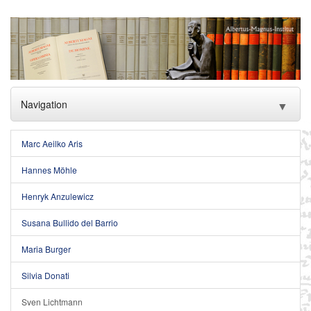
Navigation
▼
Home
Marc Aeilko Aris
Institut
▼
Hannes Möhle
Henryk Anzulewicz
Bibliothecalia
▼
Susana Bullido del Barrio
Editio Coloniensis
▼
Maria Burger
Publikationen
▼
Silvia Donati
Albertus Magnus
▼
Sven Lichtmann