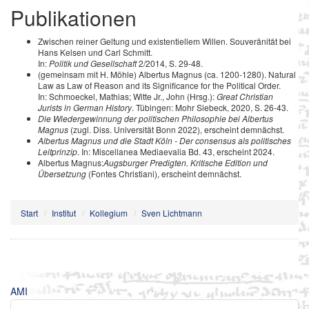
Publikationen
Zwischen reiner Geltung und existentiellem Willen. Souveränität bei
Hans Kelsen und Carl Schmitt.
In:
Politik und Gesellschaft
2/2014, S. 29-48.
(gemeinsam mit H. Möhle) Albertus Magnus (ca. 1200-1280). Natural
Law as Law of Reason and its Significance for the Political Order.
In: Schmoeckel, Mathias; Witte Jr., John (Hrsg.):
Great Christian
Jurists in German History
. Tübingen: Mohr Siebeck, 2020, S. 26-43.
Die Wiedergewinnung der politischen Philosophie bei Albertus
Magnus
(zugl. Diss. Universität Bonn 2022), erscheint demnächst.
Albertus Magnus und die Stadt Köln - Der consensus als politisches
Leitprinzip
. In: Miscellanea Mediaevalia Bd. 43, erscheint 2024.
Albertus Magnus:
Augsburger Predigten. Kritische Edition und
Übersetzung
(Fontes Christiani), erscheint demnächst.
Start
Institut
Kollegium
Sven Lichtmann
AMI