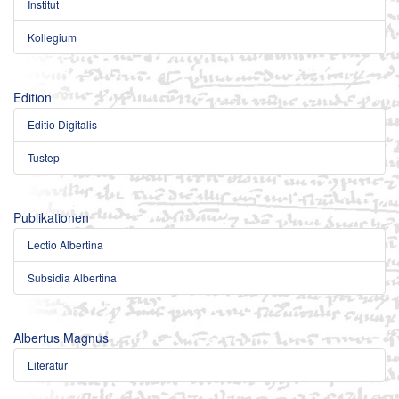
Institut
Kollegium
Edition
Editio Digitalis
Tustep
Publikationen
Lectio Albertina
Subsidia Albertina
Albertus Magnus
Literatur