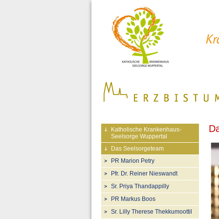
Da
Katholische Krankenhaus-
Seelsorge Wuppertal
Das Seelsorgeteam
PR Marion Petry
Pfr. Dr. Reiner Nieswandt
Sr. Priya Thandappilly
PR Markus Boos
Sr. Lilly Therese Thekkumoottil