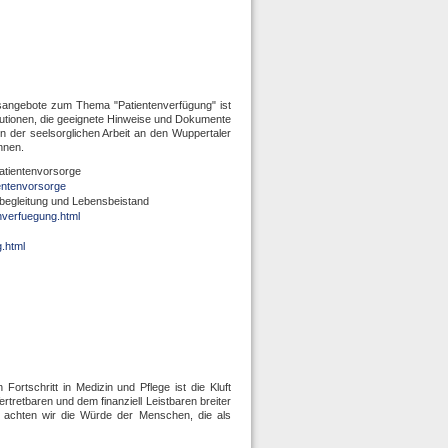
gsangebote zum Thema "Patientenverfügung" ist
titutionen, die geeignete Hinweise und Dokumente
in der seelsorglichen Arbeit an den Wuppertaler
nnen.
atientenvorsorge
ientenvorsorge
ebegleitung und Lebensbeistand
nverfuegung.html
g.html
 Fortschritt in Medizin und Pflege ist die Kluft
retbaren und dem finanziell Leistbaren breiter
e achten wir die Würde der Menschen, die als