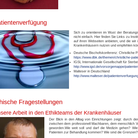
tientenverfügung
Sich zu orientieren im Wust der Beratun
nicht einfach. Hier finden Sie Links zu Ins
auf ihren Webseiten anbieten, und die wir 
Krankenhäusern nutzen und empfehlen kö
Deutsche Bischofskonferenz: Christliche P
https://www.dbk.de/themen/christliche-pat
IGSL Internationale Gesellschaft für Sterb
http://www.igsl.de/vorsorgemappe/patiente
Malteser in Deutschland
http://www.malteser.de/patientenverfuegun
hische Fragestellungen
sere Arbeit in den Ethikteams der Krankenhäuser
Der Blick in den Alltag von Einrichtungen zeigt: durch den
zwischen dem professionell Machbaren, dem menschlich Vert
geworden.Wie weit soll und darf die Medizin gehen? Wi
Patienten zur Behandlung kommen? Wie sind die Grenzen?