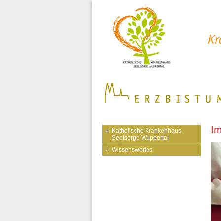
Im
Katholische Krankenhaus-
Seelsorge Wuppertal
Wissenswertes